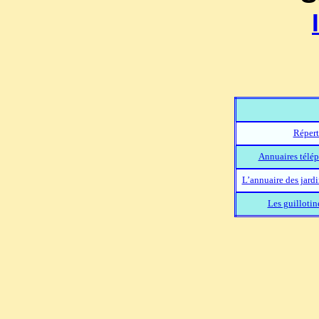
Répert
Annuaires télép
L’annuaire des jard
Les guillotin