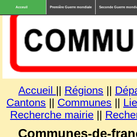
Acceuil
Première Guerre mondiale
Seconde Guerre mondi
Accueil
||
Régions
||
Dép
Cantons
||
Communes
||
Lie
Recherche mairie
||
Reche
Communes-de-franc