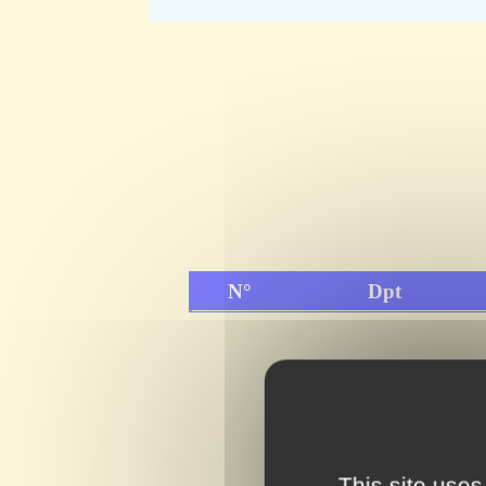
N°
Dpt
This site uses