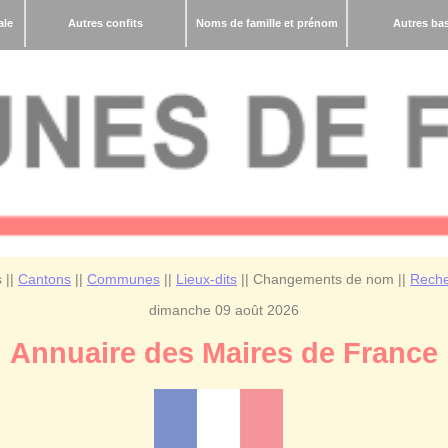
ale
Autres confits
Noms de famille et prénom
Autres ba
 ||
Cantons
||
Communes
||
Lieux-dits
|| Changements de nom ||
Reche
dimanche 09 août 2026
Annuaire des Maires de France