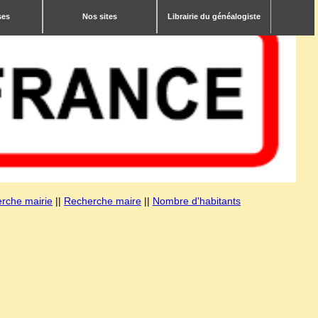
ses
Nos sites
Librairie du généalogiste
rche mairie
||
Recherche maire
||
Nombre d'habitants