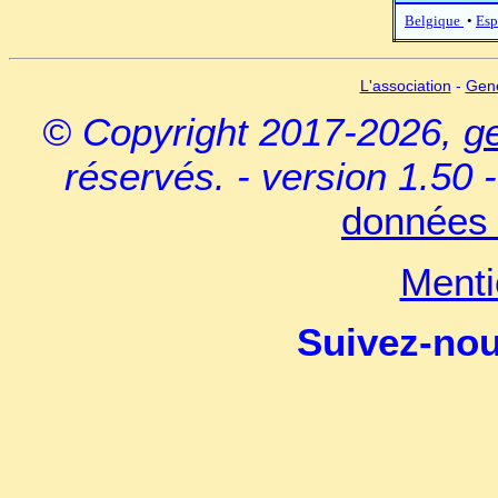
Belgique
•
Esp
L'association
-
Gen
© Copyright 2017-2026,
g
réservés. - version 1.50 
données 
Menti
Suivez-no