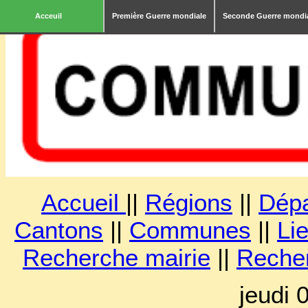
Acceuil
Première Guerre mondiale
Seconde Guerre mondi
Accueil
||
Régions
||
Dép
Cantons
||
Communes
||
Lie
Recherche mairie
||
Reche
jeudi 