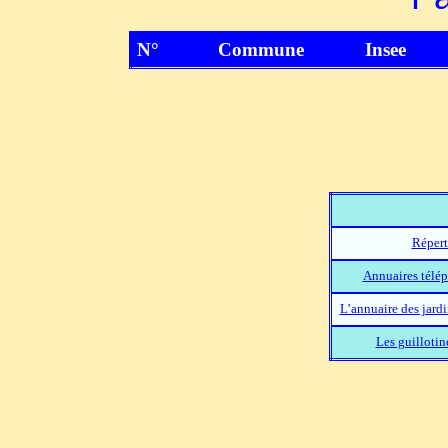
N°
Commune
Insee
Répert
Annuaires télép
L’annuaire des jard
Les guillotin