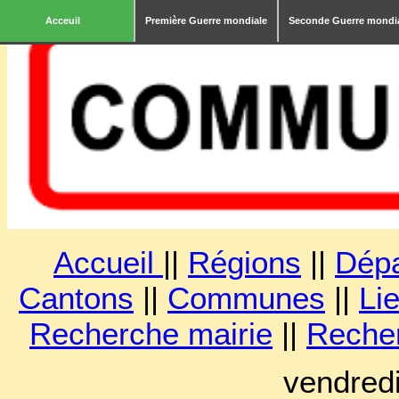
Acceuil
Première Guerre mondiale
Seconde Guerre mondi
Accueil
||
Régions
||
Dép
Cantons
||
Communes
||
Lie
Recherche mairie
||
Reche
vendred