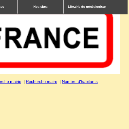
ses
Nos sites
Librairie du généalogiste
rche mairie
||
Recherche maire
||
Nombre d'habitants