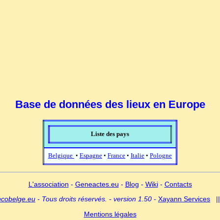
Base de données des lieux en Europe
Liste des pays
Belgique
•
Espagne
•
France
•
Italie
•
Pologne
L'association
-
Geneactes.eu
-
Blog
-
Wiki
-
Contacts
ncobelge.eu
- Tous droits réservés. - version 1.50 -
Xayann Services
|
Mentions légales