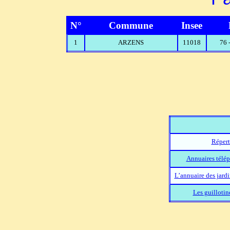
N°
Commune
Insee
1
ARZENS
11018
76 
Répert
Annuaires télép
L’annuaire des jard
Les guillotin