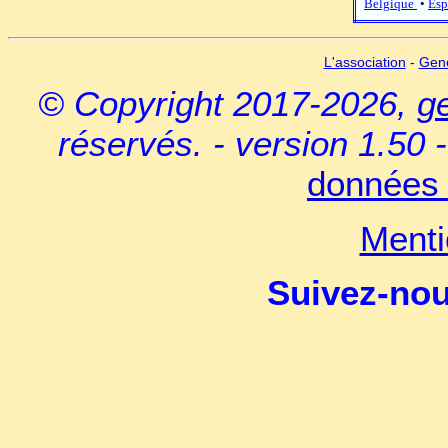
Belgique
•
Esp
L'association
-
Gen
© Copyright 2017-2026,
g
réservés. - version 1.50 
données 
Menti
Suivez-no