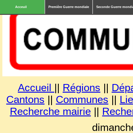
Acceuil
Première Guerre mondiale
Seconde Guerre mondi
Accueil
||
Régions
||
Dép
Cantons
||
Communes
||
Lie
Recherche mairie
||
Reche
dimanche