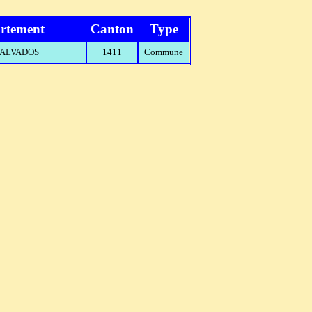
rtement
Canton
Type
 CALVADOS
1411
Commune