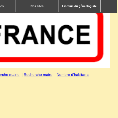
ses
Nos sites
Librairie du généalogiste
rche mairie
||
Recherche maire
||
Nombre d'habitants