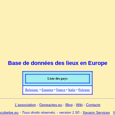
Base de données des lieux en Europe
Liste des pays
Belgique
•
Espagne
•
France
•
Italie
•
Pologne
L'association
-
Geneactes.eu
-
Blog
-
Wiki
-
Contacts
ncobelge.eu
- Tous droits réservés. - version 1.50 -
Xayann Services
|