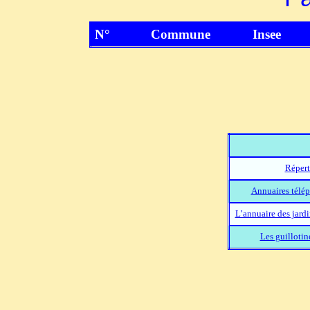
N°
Commune
Insee
Répert
Annuaires télép
L’annuaire des jard
Les guillotin