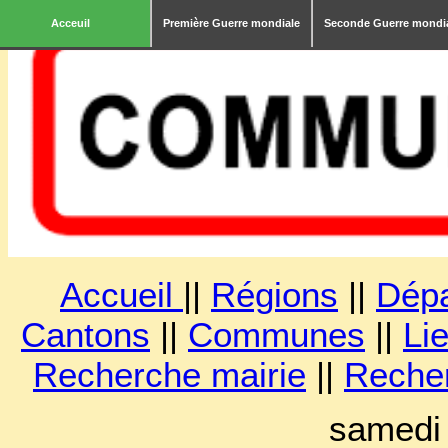
Acceuil
Première Guerre mondiale
Seconde Guerre mondi
Accueil
||
Régions
||
Dép
Cantons
||
Communes
||
Lie
Recherche mairie
||
Reche
samedi 