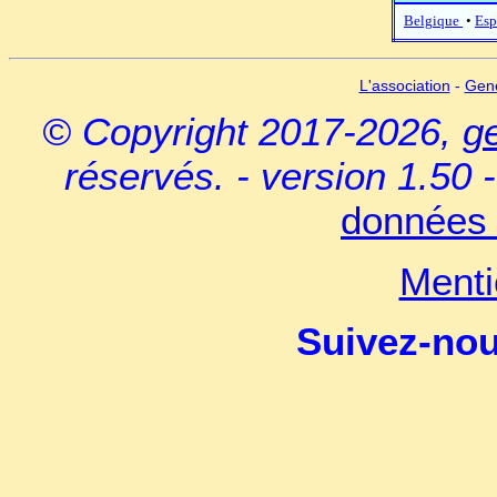
Belgique
•
Esp
L'association
-
Gen
© Copyright 2017-2026,
g
réservés. - version 1.50 
données 
Menti
Suivez-no