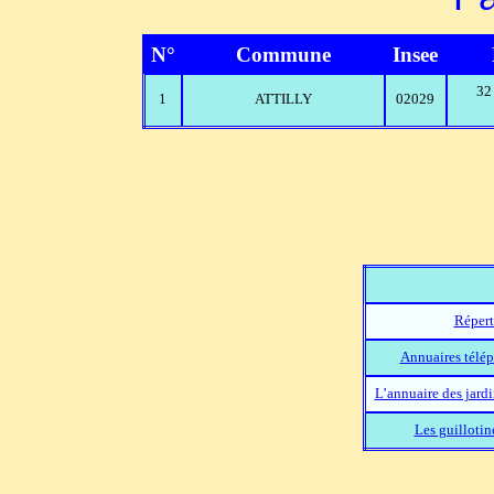
N°
Commune
Insee
32
1
ATTILLY
02029
Répert
Annuaires télép
L’annuaire des jard
Les guillotin