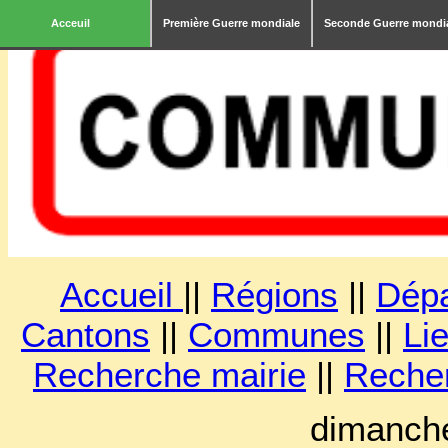
Acceuil
Première Guerre mondiale
Seconde Guerre mondi
Accueil
||
Régions
||
Dép
Cantons
||
Communes
||
Lie
Recherche mairie
||
Reche
dimanche