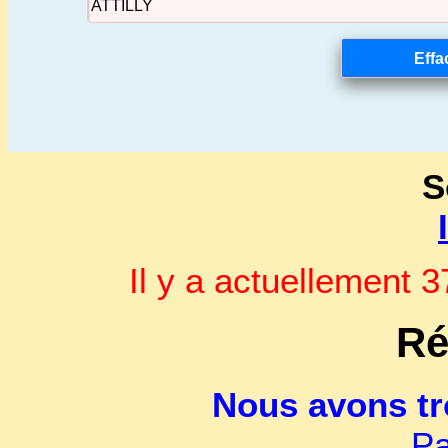
S
Il y a actuellement
Ré
Nous avons t
Pa