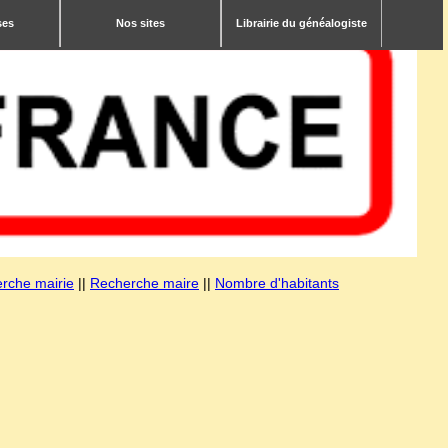
ses
Nos sites
Librairie du généalogiste
rche mairie
||
Recherche maire
||
Nombre d'habitants