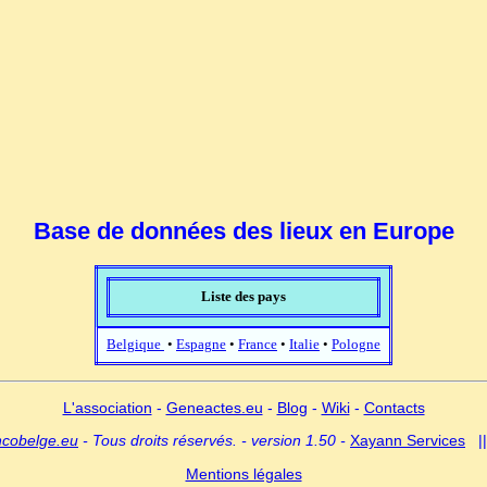
Base de données des lieux en Europe
Liste des pays
Belgique
•
Espagne
•
France
•
Italie
•
Pologne
L'association
-
Geneactes.eu
-
Blog
-
Wiki
-
Contacts
ncobelge.eu
- Tous droits réservés. - version 1.50 -
Xayann Services
|
Mentions légales