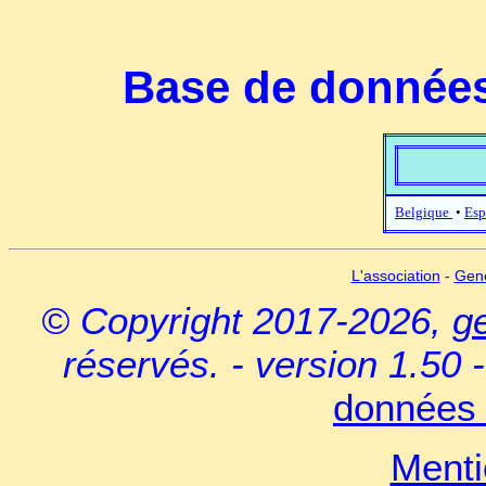
Base de données
Belgique
•
Esp
L'association
-
Gen
© Copyright 2017-2026,
g
réservés. - version 1.50 
données 
Menti