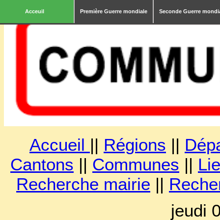
Acceuil
Première Guerre mondiale
Seconde Guerre mondi
Accueil
||
Régions
||
Dép
Cantons
||
Communes
||
Lie
Recherche mairie
||
Reche
jeudi 