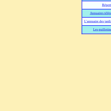
Répert
Annuaires télép
L’annuaire des jard
Les guillotin