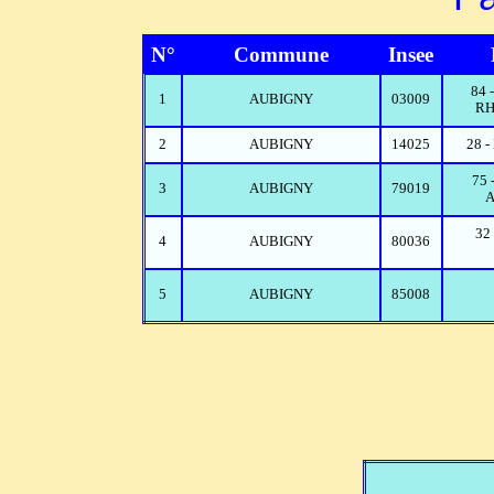
N°
Commune
Insee
84
1
AUBIGNY
03009
RH
2
AUBIGNY
14025
28 
75
3
AUBIGNY
79019
A
32
4
AUBIGNY
80036
5
AUBIGNY
85008