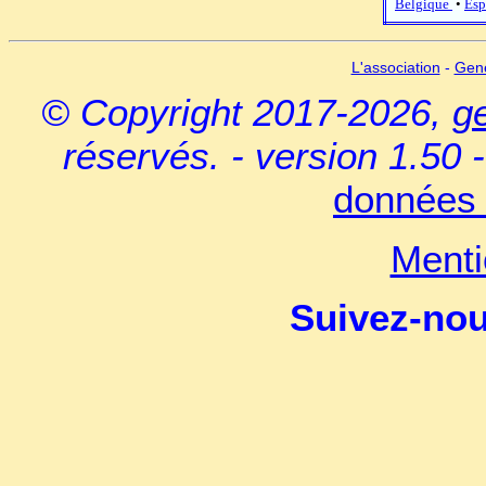
Belgique
•
Esp
L'association
-
Gen
© Copyright 2017-2026,
g
réservés. - version 1.50 
données 
Menti
Suivez-no