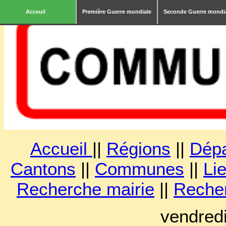
Acceuil
Première Guerre mondiale
Seconde Guerre mondi
Accueil
||
Régions
||
Dép
Cantons
||
Communes
||
Lie
Recherche mairie
||
Reche
vendred