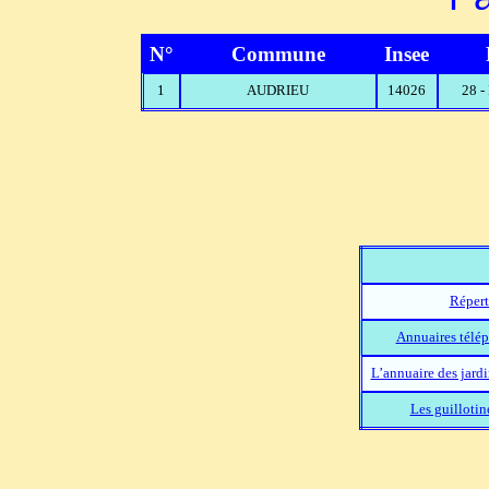
N°
Commune
Insee
1
AUDRIEU
14026
28 
Répert
Annuaires télép
L’annuaire des jard
Les guillotin