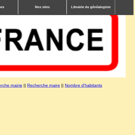
ses
Nos sites
Librairie du généalogiste
rche mairie
||
Recherche maire
||
Nombre d'habitants