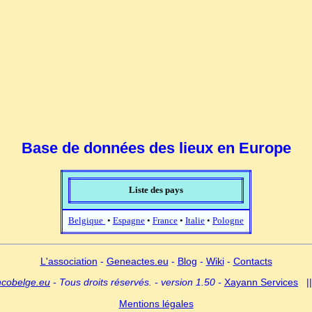
Base de données des lieux en Europe
Liste des pays
Belgique
•
Espagne
•
France
•
Italie
•
Pologne
L'association
-
Geneactes.eu
-
Blog
-
Wiki
-
Contacts
ncobelge.eu
- Tous droits réservés. - version 1.50 -
Xayann Services
|
Mentions légales