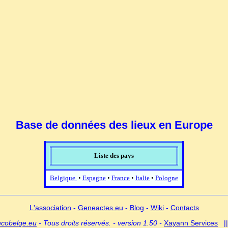
Base de données des lieux en Europe
Liste des pays
Belgique
•
Espagne
•
France
•
Italie
•
Pologne
L'association
-
Geneactes.eu
-
Blog
-
Wiki
-
Contacts
ncobelge.eu
- Tous droits réservés. - version 1.50 -
Xayann Services
|