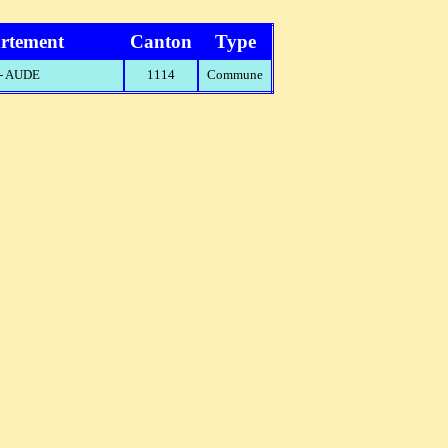
rtement
Canton
Type
 - AUDE
1114
Commune