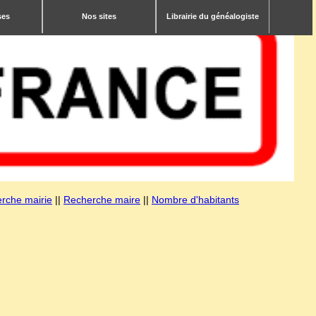
ses
Nos sites
Librairie du généalogiste
rche mairie
||
Recherche maire
||
Nombre d'habitants