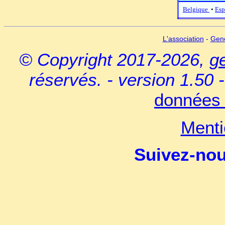
Belgique
•
Esp
L'association
-
Gen
© Copyright 2017-2026,
g
réservés. - version 1.50 
données 
Menti
Suivez-no