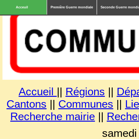
Acceuil
Première Guerre mondiale
Seconde Guerre mondi
Accueil
||
Régions
||
Dép
Cantons
||
Communes
||
Lie
Recherche mairie
||
Reche
samedi 