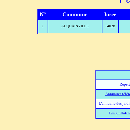
N°
Commune
Insee
1
AUQUAINVILLE
14028
Répert
Annuaires télép
L’annuaire des jard
Les guillotin