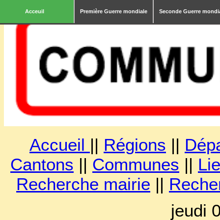
Acceuil
Première Guerre mondiale
Seconde Guerre mondi
Accueil
||
Régions
||
Dép
Cantons
||
Communes
||
Lie
Recherche mairie
||
Reche
jeudi 