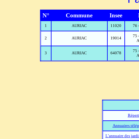
N°
Commune
Insee
1
AURIAC
11020
76 
75
2
AURIAC
19014
A
75
3
AURIAC
64078
A
Répert
Annuaires télép
L’annuaire des jard