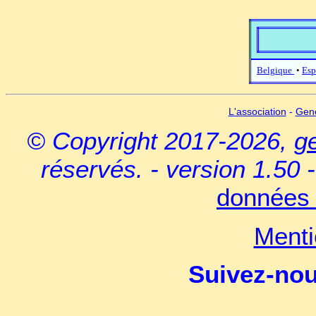
Belgique
•
Esp
L'association
-
Gen
© Copyright 2017-2026,
g
réservés. - version 1.50 
données 
Menti
Suivez-no