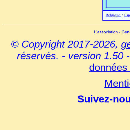
Belgique
•
Esp
L'association
-
Gen
© Copyright 2017-2026,
g
réservés. - version 1.50 
données 
Menti
Suivez-no