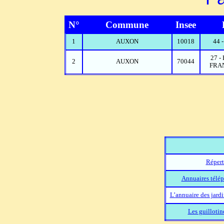
N°
Commune
Insee
1
AUXON
10018
44 
27 
2
AUXON
70044
FRA
Répert
Annuaires télép
L’annuaire des jard
Les guillotin