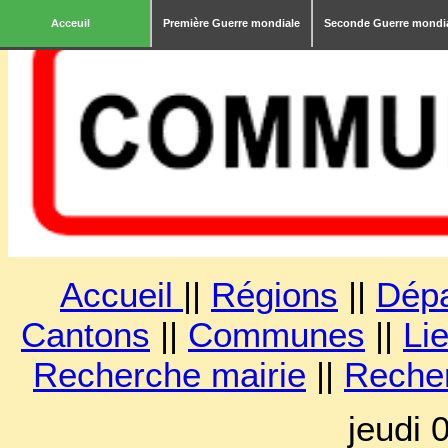
Acceuil
Première Guerre mondiale
Seconde Guerre mondi
Accueil
||
Régions
||
Dép
Cantons
||
Communes
||
Lie
Recherche mairie
||
Reche
jeudi 