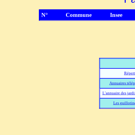
N°
Commune
Insee
Répert
Annuaires télép
L’annuaire des jard
Les guillotin