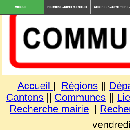
Acceuil
Première Guerre mondiale
Seconde Guerre mondi
Accueil
||
Régions
||
Dép
Cantons
||
Communes
||
Lie
Recherche mairie
||
Reche
vendred