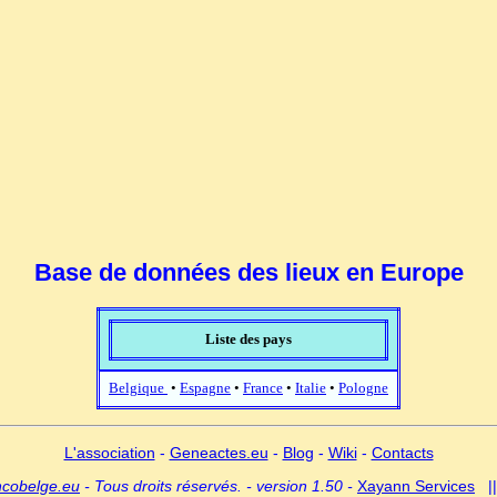
Base de données des lieux en Europe
Liste des pays
Belgique
•
Espagne
•
France
•
Italie
•
Pologne
L'association
-
Geneactes.eu
-
Blog
-
Wiki
-
Contacts
ncobelge.eu
- Tous droits réservés. - version 1.50 -
Xayann Services
|