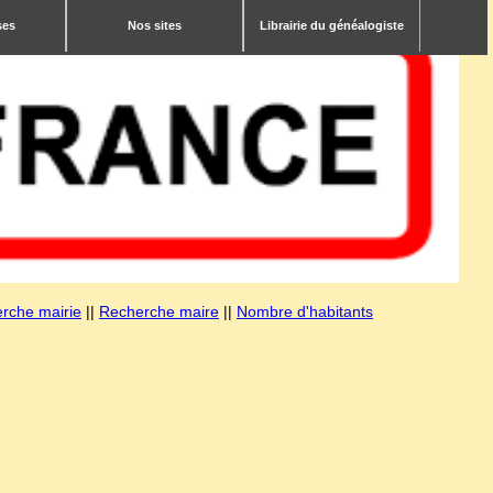
ses
Nos sites
Librairie du généalogiste
rche mairie
||
Recherche maire
||
Nombre d'habitants