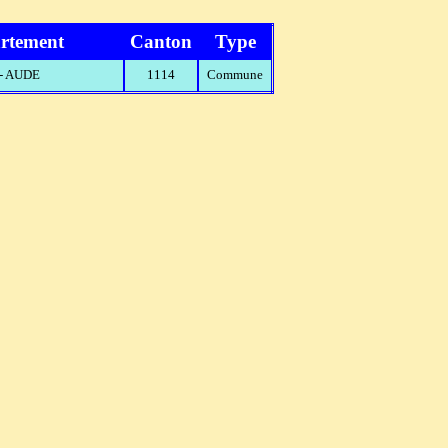
rtement
Canton
Type
 - AUDE
1114
Commune