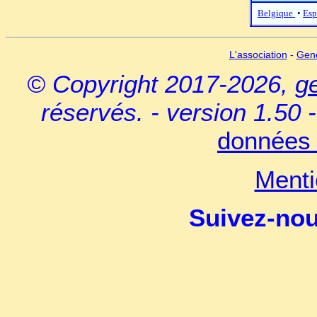
Belgique
•
Esp
L'association
-
Gen
© Copyright 2017-2026,
g
réservés. - version 1.50 
données 
Menti
Suivez-no