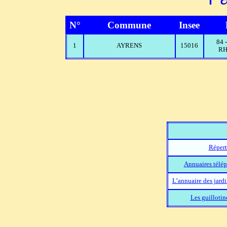
N°
Commune
Insee
84
1
AYRENS
15016
RH
Répert
Annuaires télép
L’annuaire des jard
Les guillotin