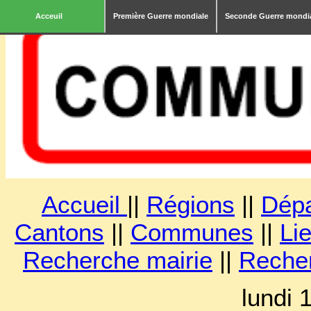
Acceuil
Première Guerre mondiale
Seconde Guerre mondi
Accueil
||
Régions
||
Dép
Cantons
||
Communes
||
Lie
Recherche mairie
||
Reche
lundi 