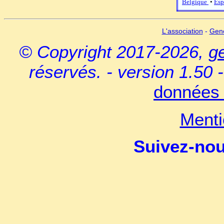
Belgique
•
Esp
L'association
-
Gen
© Copyright 2017-2026,
g
réservés. - version 1.50 
données 
Menti
Suivez-no