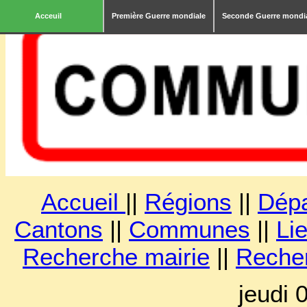
Acceuil
Première Guerre mondiale
Seconde Guerre mondi
Accueil
||
Régions
||
Dép
Cantons
||
Communes
||
Lie
Recherche mairie
||
Reche
jeudi 