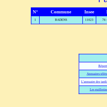
N°
Commune
Insee
1
BADENS
11023
76 
Répert
Annuaires télép
L’annuaire des jard
Les guillotin