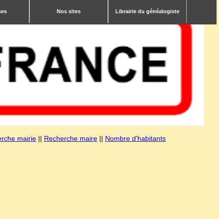
ses
Nos sites
Librairie du généalogiste
rche mairie
||
Recherche maire
||
Nombre d'habitants