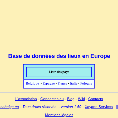
Base de données des lieux en Europe
Liste des pays
Belgique
•
Espagne
•
France
•
Italie
•
Pologne
L'association
-
Geneactes.eu
-
Blog
-
Wiki
-
Contacts
ncobelge.eu
- Tous droits réservés. - version 1.50 -
Xayann Services
|
Mentions légales