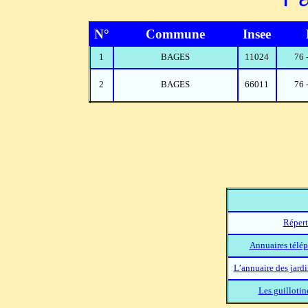
N°
Commune
Insee
1
BAGES
11024
76 
2
BAGES
66011
76 
Répert
Annuaires télép
L’annuaire des jard
Les guillotin