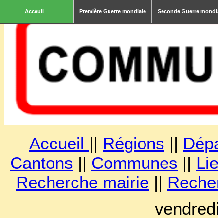
Acceuil
Première Guerre mondiale
Seconde Guerre mondi
Accueil
||
Régions
||
Dép
Cantons
||
Communes
||
Lie
Recherche mairie
||
Reche
vendred