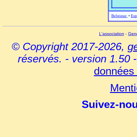
Belgique
•
Esp
L'association
-
Gen
© Copyright 2017-2026,
g
réservés. - version 1.50 
données 
Menti
Suivez-no