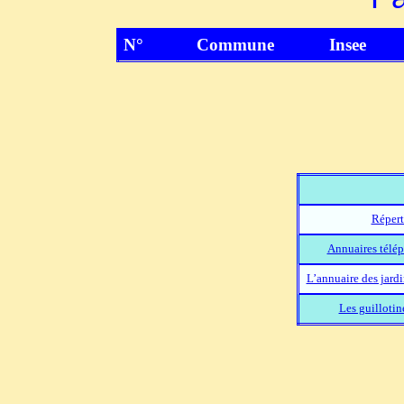
N°
Commune
Insee
Répert
Annuaires télép
L’annuaire des jard
Les guillotin