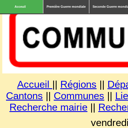
Acceuil
Première Guerre mondiale
Seconde Guerre mondi
Accueil
||
Régions
||
Dép
Cantons
||
Communes
||
Lie
Recherche mairie
||
Reche
vendred