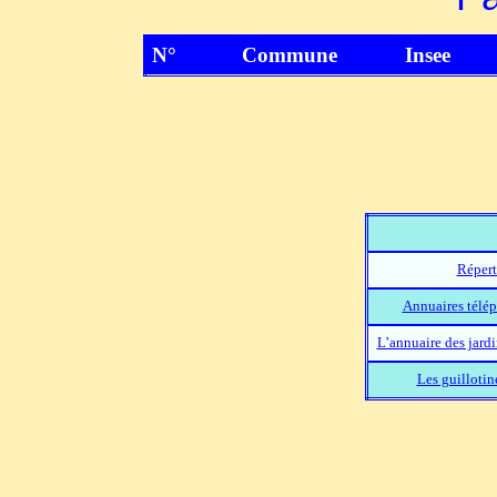
N°
Commune
Insee
Répert
Annuaires télép
L’annuaire des jard
Les guillotin