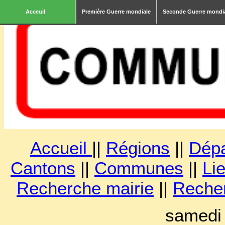
Acceuil
Première Guerre mondiale
Seconde Guerre mondi
Accueil
||
Régions
||
Dép
Cantons
||
Communes
||
Lie
Recherche mairie
||
Reche
samedi 