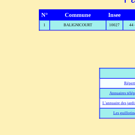
N°
Commune
Insee
1
BALIGNICOURT
10027
44
Répert
Annuaires télép
L’annuaire des jard
Les guillotin