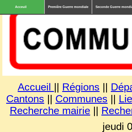
Acceuil
Première Guerre mondiale
Seconde Guerre mondi
Accueil
||
Régions
||
Dép
Cantons
||
Communes
||
Lie
Recherche mairie
||
Reche
jeudi 