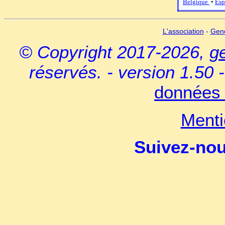
Belgique
•
Esp
L'association
-
Gen
© Copyright 2017-2026,
g
réservés. - version 1.50 
données 
Menti
Suivez-no