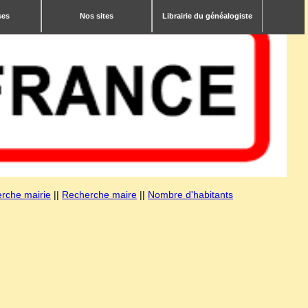
ses
Nos sites
Librairie du généalogiste
rche mairie
||
Recherche maire
||
Nombre d'habitants