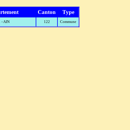
rtement
Canton
Type
 - AIN
122
Commune