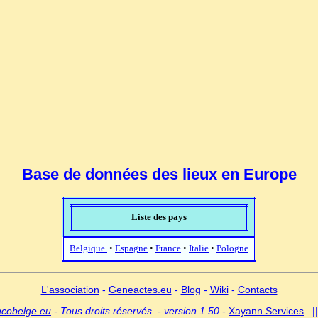
Base de données des lieux en Europe
Liste des pays
Belgique
•
Espagne
•
France
•
Italie
•
Pologne
L'association
-
Geneactes.eu
-
Blog
-
Wiki
-
Contacts
ncobelge.eu
- Tous droits réservés. - version 1.50 -
Xayann Services
|