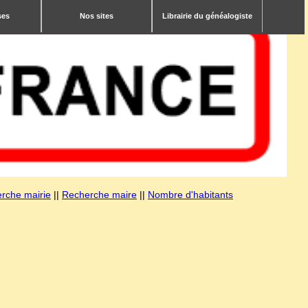
ses
Nos sites
Librairie du généalogiste
rche mairie
||
Recherche maire
||
Nombre d'habitants