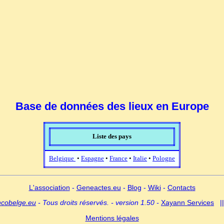
Base de données des lieux en Europe
Liste des pays
Belgique
•
Espagne
•
France
•
Italie
•
Pologne
L'association
-
Geneactes.eu
-
Blog
-
Wiki
-
Contacts
ncobelge.eu
- Tous droits réservés. - version 1.50 -
Xayann Services
|
Mentions légales