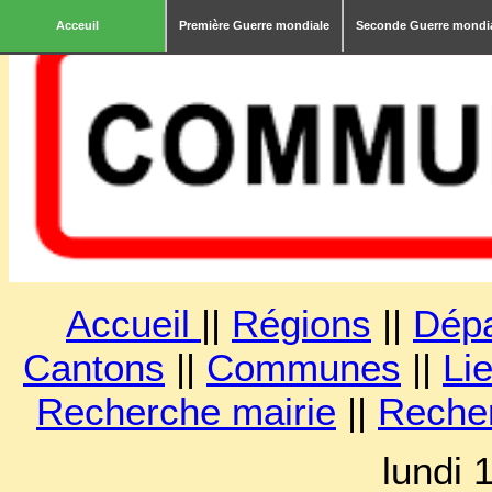
Acceuil
Première Guerre mondiale
Seconde Guerre mondi
Accueil
||
Régions
||
Dép
Cantons
||
Communes
||
Lie
Recherche mairie
||
Reche
lundi 