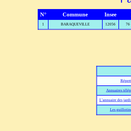
N°
Commune
Insee
1
BARAQUEVILLE
12056
76
Répert
Annuaires télép
L’annuaire des jard
Les guillotin