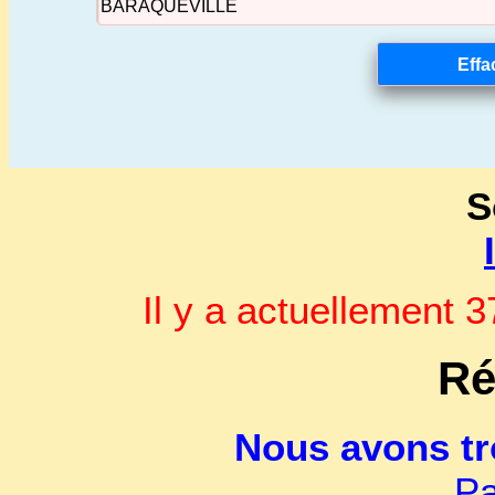
S
Il y a actuellement
Ré
Nous avons t
Pa