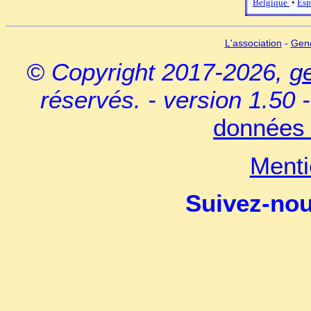
Belgique
•
Esp
L'association
-
Gen
© Copyright 2017-2026,
g
réservés. - version 1.50 
données 
Menti
Suivez-no