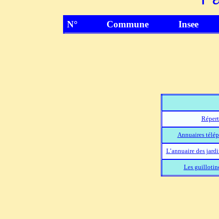
N°
Commune
Insee
Répert
Annuaires télép
L’annuaire des jard
Les guillotin