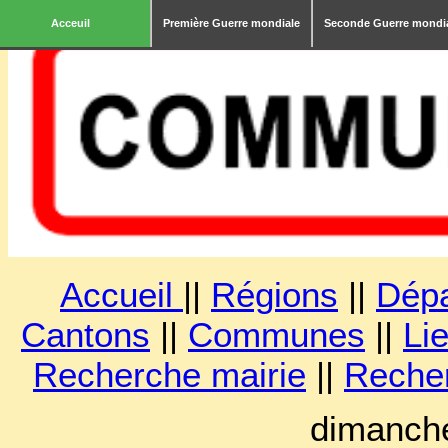
Acceuil
Première Guerre mondiale
Seconde Guerre mondi
Accueil
||
Régions
||
Dép
Cantons
||
Communes
||
Lie
Recherche mairie
||
Reche
dimanche