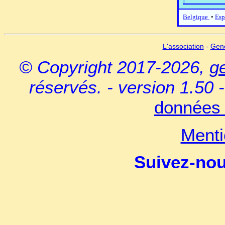
Belgique
•
Esp
L'association
-
Gen
© Copyright 2017-2026,
g
réservés. - version 1.50 
données 
Menti
Suivez-no