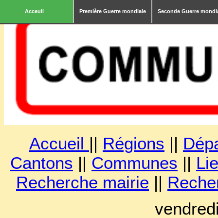
Acceuil
Première Guerre mondiale
Seconde Guerre mondi
Accueil
||
Régions
||
Dép
Cantons
||
Communes
||
Lie
Recherche mairie
||
Reche
vendred