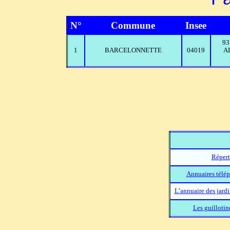
N°
Commune
Insee
93
1
BARCELONNETTE
04019
A
Répert
Annuaires télép
L’annuaire des jard
Les guillotin