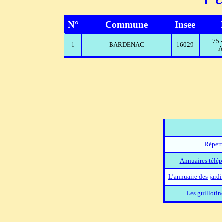
N°
Commune
Insee
75
1
BARDENAC
16029
A
Répert
Annuaires télép
L’annuaire des jard
Les guillotin