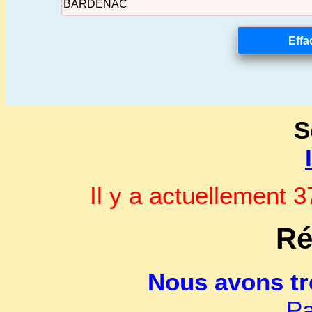
S
Il y a actuellement
Ré
Nous avons t
Pa