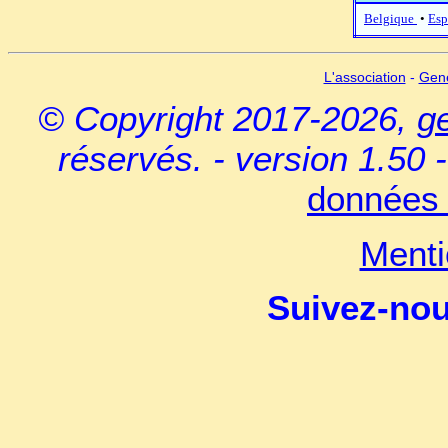
Belgique
•
Esp
L'association
-
Gen
© Copyright 2017-2026,
g
réservés. - version 1.50 
données 
Menti
Suivez-no