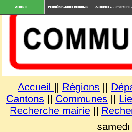
Acceuil
Première Guerre mondiale
Seconde Guerre mondi
Accueil
||
Régions
||
Dép
Cantons
||
Communes
||
Lie
Recherche mairie
||
Reche
samedi 