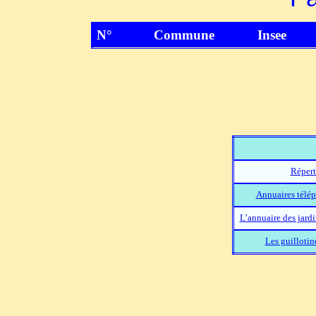
N°
Commune
Insee
Répert
Annuaires télép
L’annuaire des jard
Les guillotin