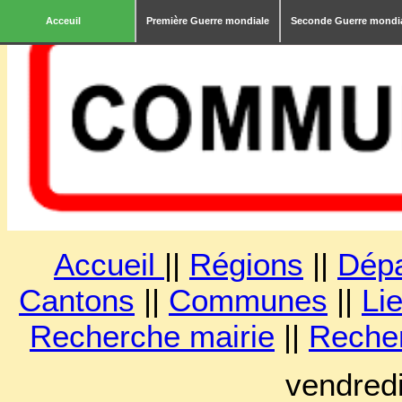
Acceuil
Première Guerre mondiale
Seconde Guerre mondi
Accueil
||
Régions
||
Dép
Cantons
||
Communes
||
Lie
Recherche mairie
||
Reche
vendred