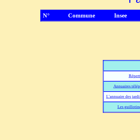
N°
Commune
Insee
Répert
Annuaires télép
L’annuaire des jard
Les guillotin