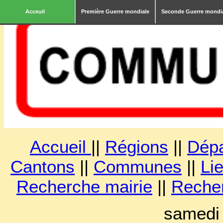
Acceuil
Première Guerre mondiale
Seconde Guerre mondi
Accueil
||
Régions
||
Dép
Cantons
||
Communes
||
Lie
Recherche mairie
||
Reche
samedi 