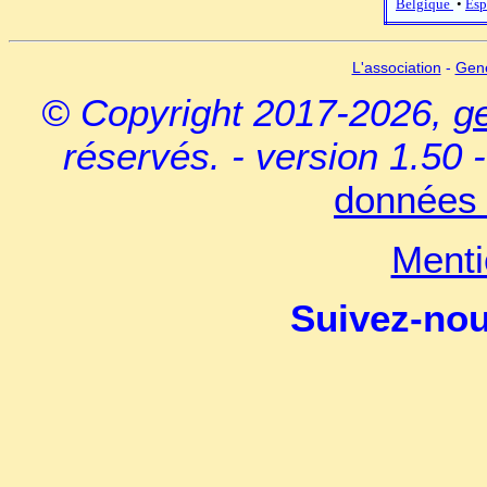
Belgique
•
Esp
L'association
-
Gen
© Copyright 2017-2026,
g
réservés. - version 1.50 
données 
Menti
Suivez-no