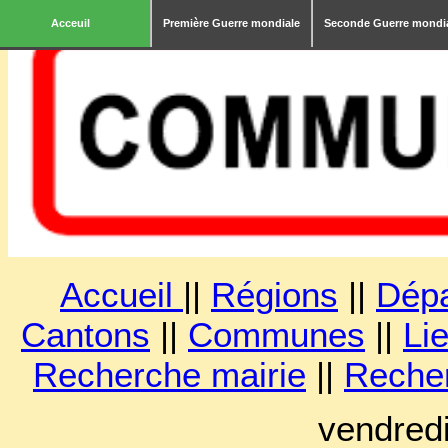
Acceuil
Première Guerre mondiale
Seconde Guerre mondi
Accueil
||
Régions
||
Dép
Cantons
||
Communes
||
Lie
Recherche mairie
||
Reche
vendred