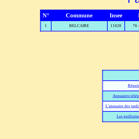
N°
Commune
Insee
1
BELCAIRE
11028
76 
Répert
Annuaires télép
L’annuaire des jard
Les guillotin