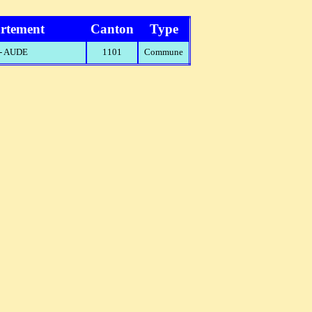
rtement
Canton
Type
 - AUDE
1101
Commune