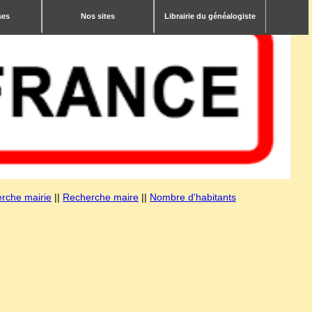
ses
Nos sites
Librairie du généalogiste
rche mairie
||
Recherche maire
||
Nombre d'habitants