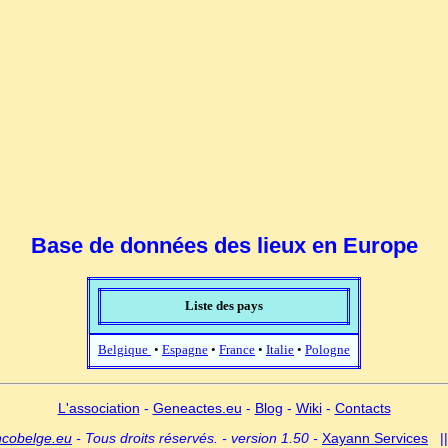
Base de données des lieux en Europe
Liste des pays
Belgique
•
Espagne
•
France
•
Italie
•
Pologne
L'association
-
Geneactes.eu
-
Blog
-
Wiki
-
Contacts
ncobelge.eu
- Tous droits réservés. - version 1.50 -
Xayann Services
|