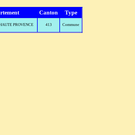
rtement
Canton
Type
E HAUTE PROVENCE
413
Commune