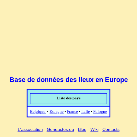
Base de données des lieux en Europe
Liste des pays
Belgique
•
Espagne
•
France
•
Italie
•
Pologne
L'association
-
Geneactes.eu
-
Blog
-
Wiki
-
Contacts