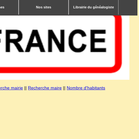
ses
Nos sites
Librairie du généalogiste
rche mairie
||
Recherche maire
||
Nombre d'habitants