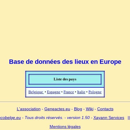
Base de données des lieux en Europe
Liste des pays
Belgique
•
Espagne
•
France
•
Italie
•
Pologne
L'association
-
Geneactes.eu
-
Blog
-
Wiki
-
Contacts
ncobelge.eu
- Tous droits réservés. - version 1.50 -
Xayann Services
|
Mentions légales