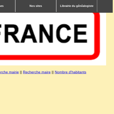
ses
Nos sites
Librairie du généalogiste
rche mairie
||
Recherche maire
||
Nombre d'habitants