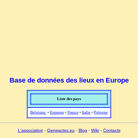
Base de données des lieux en Europe
Liste des pays
Belgique
•
Espagne
•
France
•
Italie
•
Pologne
L'association
-
Geneactes.eu
-
Blog
-
Wiki
-
Contacts