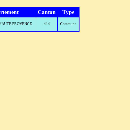
rtement
Canton
Type
E HAUTE PROVENCE
414
Commune