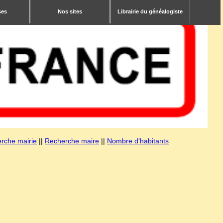
ses
Nos sites
Librairie du généalogiste
rche mairie
||
Recherche maire
||
Nombre d'habitants