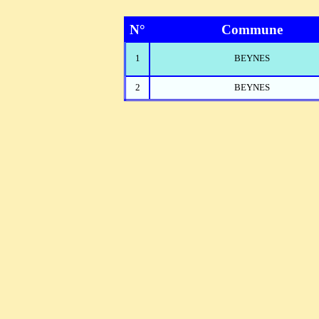
N°
Commune
1
BEYNES
2
BEYNES