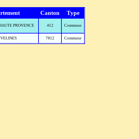
rtement
Canton
Type
E HAUTE PROVENCE
412
Commune
 YVELINES
7812
Commune