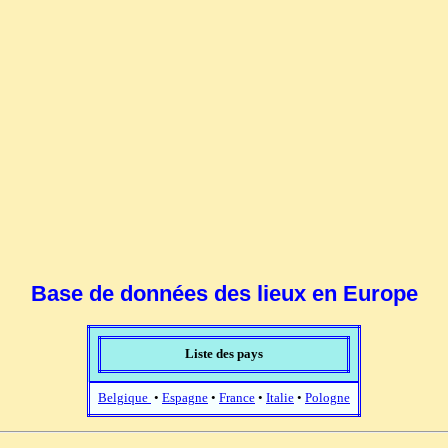
Base de données des lieux en Europe
Liste des pays
Belgique
•
Espagne
•
France
•
Italie
•
Pologne