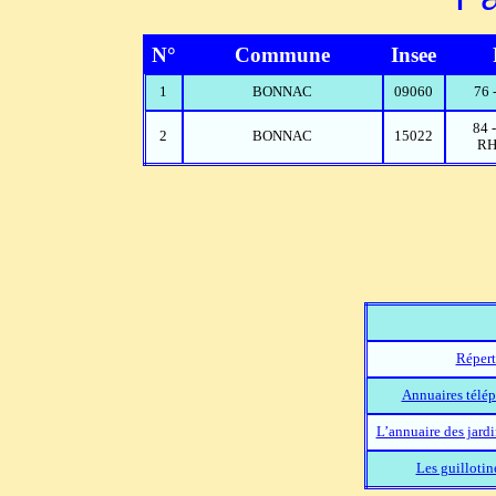
N°
Commune
Insee
1
BONNAC
09060
76 
84
2
BONNAC
15022
RH
Répert
Annuaires télép
L’annuaire des jard
Les guillotin