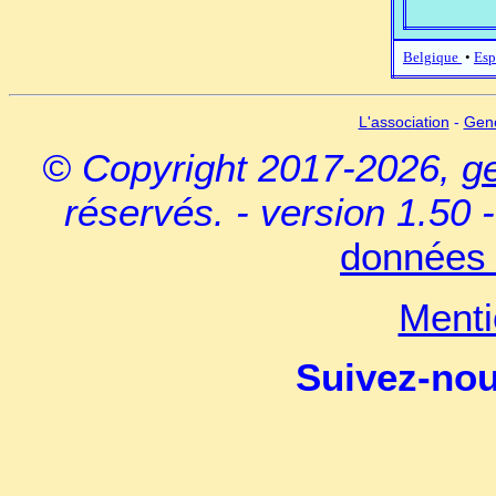
Belgique
•
Esp
L'association
-
Gen
© Copyright 2017-2026,
g
réservés. - version 1.50 
données 
Menti
Suivez-no