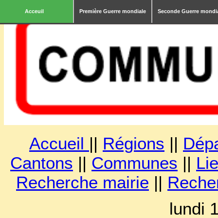
Acceuil
Première Guerre mondiale
Seconde Guerre mondi
Accueil
||
Régions
||
Dép
Cantons
||
Communes
||
Lie
Recherche mairie
||
Reche
lundi 