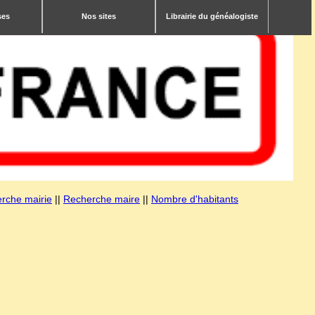
ses
Nos sites
Librairie du généalogiste
rche mairie
||
Recherche maire
||
Nombre d'habitants