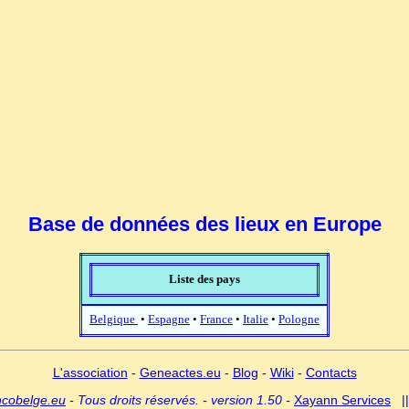
Base de données des lieux en Europe
Liste des pays
Belgique
•
Espagne
•
France
•
Italie
•
Pologne
L'association
-
Geneactes.eu
-
Blog
-
Wiki
-
Contacts
ncobelge.eu
- Tous droits réservés. - version 1.50 -
Xayann Services
|