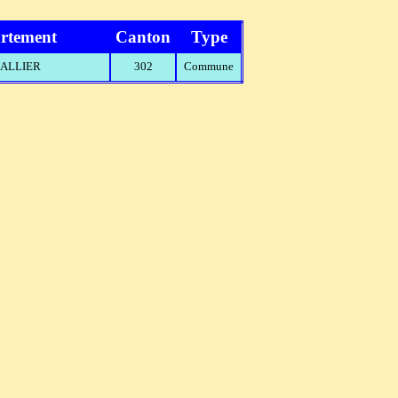
rtement
Canton
Type
- ALLIER
302
Commune