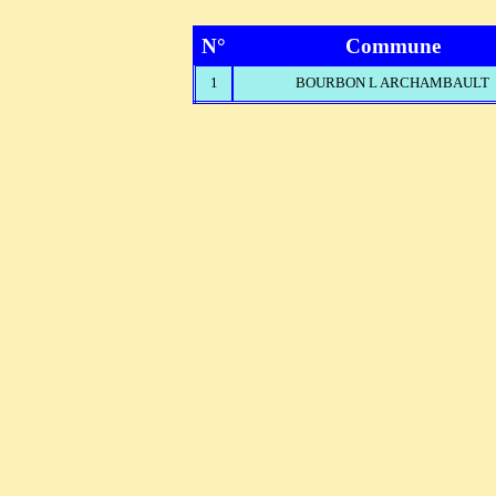
N°
Commune
1
BOURBON L ARCHAMBAULT