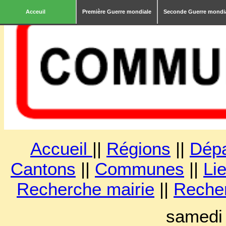
Acceuil
Première Guerre mondiale
Seconde Guerre mondi
Accueil
||
Régions
||
Dép
Cantons
||
Communes
||
Lie
Recherche mairie
||
Reche
samedi 