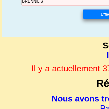
S
Il y a actuellement
Ré
Nous avons t
Pa