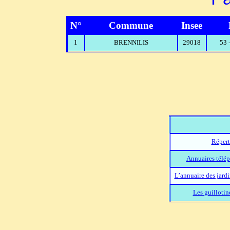
N°
Commune
Insee
1
BRENNILIS
29018
53
Répert
Annuaires télép
L’annuaire des jard
Les guillotin