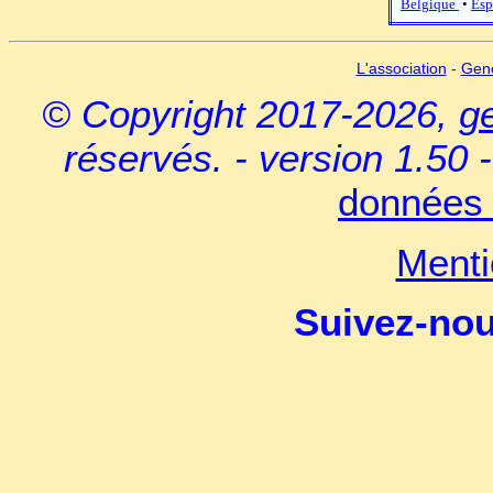
Belgique
•
Esp
L'association
-
Gen
© Copyright 2017-2026,
g
réservés. - version 1.50 
données 
Menti
Suivez-no