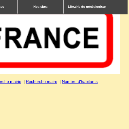
ses
Nos sites
Librairie du généalogiste
rche mairie
||
Recherche maire
||
Nombre d'habitants