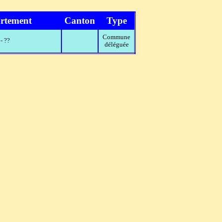
rtement
Canton
Type
Commune
- ??
déléguée