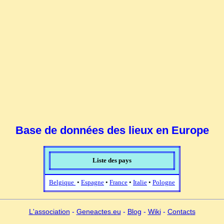
Base de données des lieux en Europe
Liste des pays
Belgique
•
Espagne
•
France
•
Italie
•
Pologne
L'association
-
Geneactes.eu
-
Blog
-
Wiki
-
Contacts