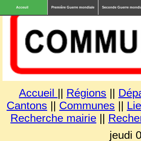
Acceuil
Première Guerre mondiale
Seconde Guerre mondi
Accueil
||
Régions
||
Dép
Cantons
||
Communes
||
Lie
Recherche mairie
||
Reche
jeudi 