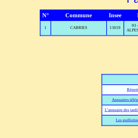
N°
Commune
Insee
93
1
CABRIES
13019
ALPES
Répert
Annuaires télép
L’annuaire des jard
Les guillotin