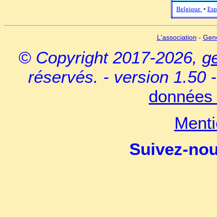
Belgique
•
Esp
L'association
-
Gen
© Copyright 2017-2026,
g
réservés. - version 1.50 
données 
Menti
Suivez-no