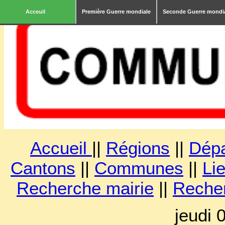
Acceuil
Première Guerre mondiale
Seconde Guerre mondi
Accueil
||
Régions
||
Dép
Cantons
||
Communes
||
Lie
Recherche mairie
||
Reche
jeudi 