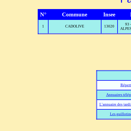
N°
Commune
Insee
93
1
CADOLIVE
13020
ALPES
Répert
Annuaires télép
L’annuaire des jard
Les guillotin