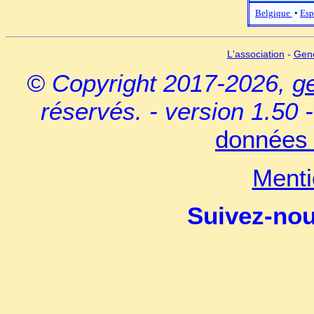
Belgique
•
Esp
L'association
-
Gen
© Copyright 2017-2026,
g
réservés. - version 1.50 
données 
Menti
Suivez-no