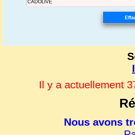
S
Il y a actuellement
Ré
Nous avons t
Pa