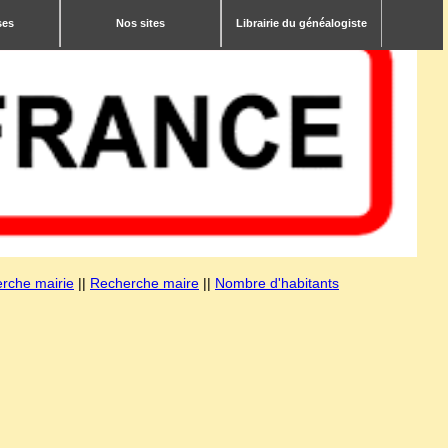
ses
Nos sites
Librairie du généalogiste
rche mairie
||
Recherche maire
||
Nombre d'habitants