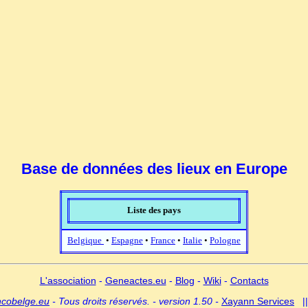
Base de données des lieux en Europe
Liste des pays
Belgique
•
Espagne
•
France
•
Italie
•
Pologne
L'association
-
Geneactes.eu
-
Blog
-
Wiki
-
Contacts
ncobelge.eu
- Tous droits réservés. - version 1.50 -
Xayann Services
|