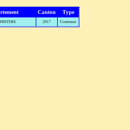
rtement
Canton
Type
FINISTERE
2917
Commune