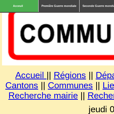
Acceuil
Première Guerre mondiale
Seconde Guerre mondi
Accueil
||
Régions
||
Dép
Cantons
||
Communes
||
Lie
Recherche mairie
||
Reche
jeudi 