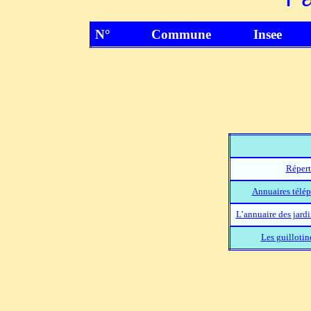
N°
Commune
Insee
Répert
Annuaires télép
L’annuaire des jard
Les guillotin