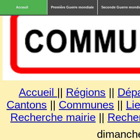
Acceuil
Première Guerre mondiale
Seconde Guerre mondi
Accueil
||
Régions
||
Dép
Cantons
||
Communes
||
Lie
Recherche mairie
||
Reche
dimanche