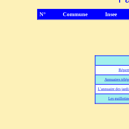
N°
Commune
Insee
Répert
Annuaires télép
L’annuaire des jard
Les guillotin